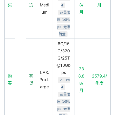
买
货
Medi
8/
月
4
um
月
超量限
速 10Mb
ps 无限
流量
8C/16
G/320
G/25T
@10Gb
33
LAX.
ps
购
有
8.8
2579.4/
Pro.L
2 IPv
买
货
8/
季度
arge
4
月
超量限
速 10Mb
ps 无限