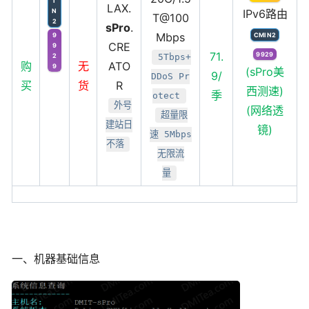
I
LAX.
N
IPv6路由
T@100
2
sPro
.
Mbps
9
CMIN2
CRE
9
71.
9929
2
5Tbps+
购
无
ATO
9
(sPro美
9/
DDoS Pr
买
货
R
西测速)
季
otect
外号
(网络透
超量限
建站日
镜)
速 5Mbps
不落
无限流
量
一、机器基础信息