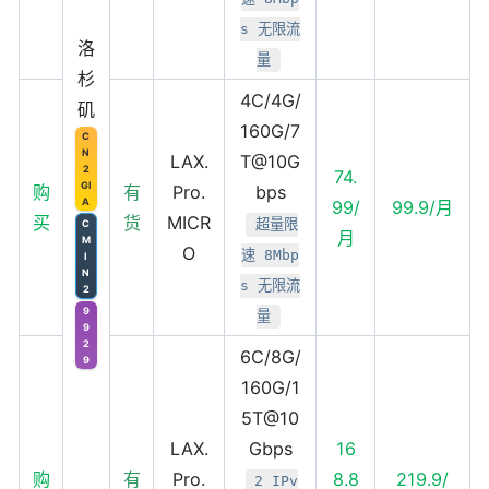
s 无限流
洛
量
杉
4C/4G/
矶
160G/7
C
N
LAX.
T@10G
2
74.
GI
购
有
Pro.
bps
A
99/
99.9/月
买
货
MICR
超量限
C
月
M
O
速 8Mbp
I
N
s 无限流
2
9
量
9
2
6C/8G/
9
160G/1
5T@10
LAX.
Gbps
16
购
有
Pro.
8.8
219.9/
2 IPv