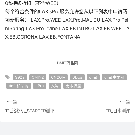
0%
持续折扣（不含WEE）
每个符合条件的LAX
.sPro
服务允许您从以下列表中申请两
项新服务： LAX
.Pro
.WEE
LAX
.Pro
.MALIBU
LAX
.Pro
.Pal
mSpring
LAX
.Pro
.Irvine
LAX
.EB
.INTRO
LAX
.EB
.WEE
LA
X
.EB
.CORONA
LAX
.EB
.FONTANA
DMIT精品网
9929
CMIN2
CN2GIA
DDos
dmit
dmit中文网
dmit精品网
sPro
大妈
无限流量
上一篇
下一篇
T1_洛杉矶_STARTER测评
EB_日本测评