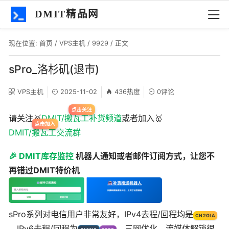
DMIT精品网
现在位置:
首页
/
VPS主机
/
9929
/ 正文
sPro_洛杉矶(退市)
VPS主机
2025-11-02
436热度
0评论
请关注🥇
DMIT/搬瓦工补货频道
或者加入🥇
DMIT/搬瓦工交流群
🎉 DMIT库存监控
机器人通知或者邮件订阅方式，让您不
再错过DMIT特价机
sPro系列对电信用户非常友好，IPv4去程/回程均是
CN2GIA
，IPv6去程/回程为
，三网优化，流媒体解锁很