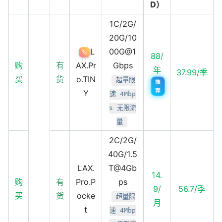
D）
1C/2G/
20G/10
L
00G@1
🏷️
88/
购
有
AX.Pr
Gbps
年
37.99/季
买
货
o.TIN
超量限
推
荐
Y
速 4Mbp
s 无限流
量
2C/2G/
40G/1.5
LAX.
T@4Gb
14.
购
有
Pro.P
ps
9/
56.7/季
买
货
ocke
超量限
月
t
速 4Mbp