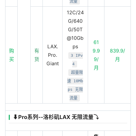
流量
12C/24
G/640
G/50T
@10Gb
61
LAX.
ps
购
有
9.9
839.9/
Pro.
3 IPv
买
货
9/
月
Giant
4
月
超量限
速 10Mb
ps 无限
流量
⬇️Pro系列--洛杉矶LAX 无限流量⤵️