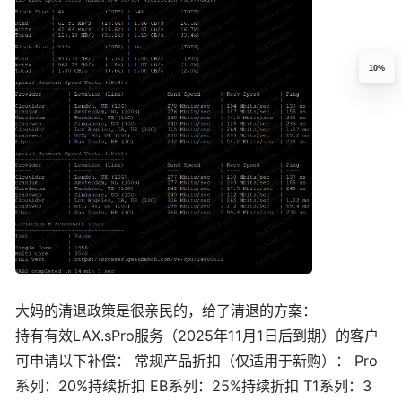
10%
大妈的清退政策是很亲民的，给了清退的方案：
持有有效LAX
.sPro
服务（
2025
年
11
月
1
日后到期）的客户
可申请以下补偿： 常规产品折扣（仅适用于新购）： Pro
系列：
20%
持续折扣 EB系列：
25%
持续折扣 T1系列：
3