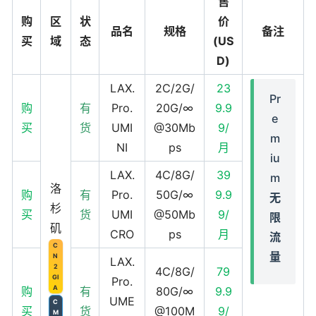
售
购
区
状
价
品名
规格
备注
买
域
态
(US
D)
LAX.
2C/2G/
23
Pr
购
有
Pro.
20G/∞
9.9
e
买
货
UMI
@30Mb
9/
m
NI
ps
月
iu
LAX.
4C/8G/
39
m
洛
购
有
Pro.
50G/∞
9.9
无
杉
买
货
UMI
@50Mb
9/
限
矶
CRO
ps
月
流
C
量
N
LAX.
2
4C/8G/
79
GI
Pro.
A
购
有
80G/∞
9.9
UME
C
买
货
@100M
9/
M