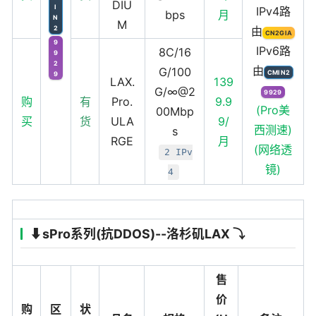
DIU
I
IPv4路
bps
月
N
M
由
2
CN2GIA
9
IPv6路
8C/16
9
2
由
G/100
CMIN2
9
LAX.
139
G/∞@2
9929
购
有
Pro.
9.9
(Pro美
00Mbp
买
货
ULA
9/
西测速)
s
RGE
月
(网络透
2 IPv
镜)
4
⬇️sPro系列(抗DDOS)--洛杉矶LAX ⤵️
售
价
购
区
状