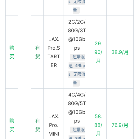
s 无限流
量
2C/2G/
80G/3T
LAX.
@10Gb
29.
购
有
Pro.S
ps
90/
38.9/月
买
货
TART
超量限
月
ER
速 4Mbp
s 无限流
量
4C/4G/
80G/5T
@10Gb
LAX.
58.
购
有
ps
Pro.
88/
76.9/月
买
货
超量限
MINI
月
速 8Mbp