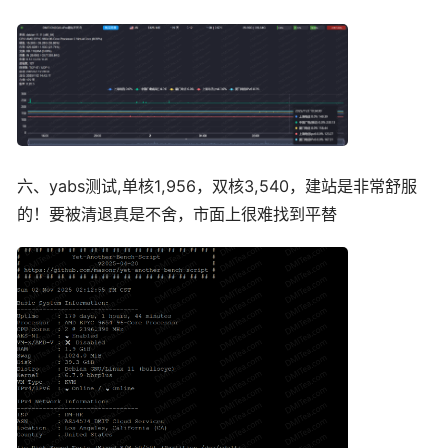
六、yabs测试,单核1,956，双核3,540，建站是非常舒服
的！要被清退真是不舍，市面上很难找到平替