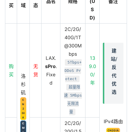
品名
规格
(U
备注
买
域
态
S
D)
2C/2G/
40G/1T
@300M
建
bps
LAX.
13
站/
5Tbps+
购
无
sPro
.
9.0
反
DDoS Pr
买
货
Fixe
0/
代
洛
otect
d
年
优
杉
超量限
选
矶
速 5Mbps
C
无限流
N
2
量
GI
A
IPv4路由
2C/2G/
C
M
20G/1.5
CN2GIA