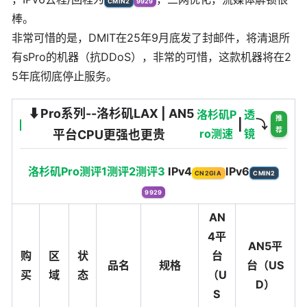
CMIN2
9929
棒。
非常可惜的是，DMIT在25年9月底发了封邮件，将清退所
有sPro的机器（抗DDoS），非常的可惜，这款机器将在2
5年底彻底停止服务。
⬇️Pro系列--洛杉矶LAX | AN5
洛杉矶P
透
推
|
⤵️
荐
ro测速
镜
平台CPU更强也更贵
洛杉矶Pro测评1
测评2
测评3
IPv4
IPv6
CN2GIA
CMIN2
9929
AN
4平
AN5平
购
区
状
台
品名
规格
台（US
买
域
态
（U
D）
S